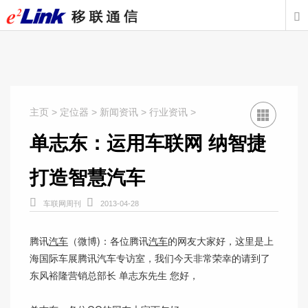

主页
>
定位器
>
新闻资讯
>
行业资讯
>
单志东：运用车联网 纳智捷
打造智慧汽车


车联网周刊
2013-04-28
腾讯
汽车
（微博)：各位腾讯
汽车
的网友大家好，这里是上
海国际车展腾讯汽车专访室，我们今天非常荣幸的请到了
东风裕隆营销总部长 单志东先生 您好，