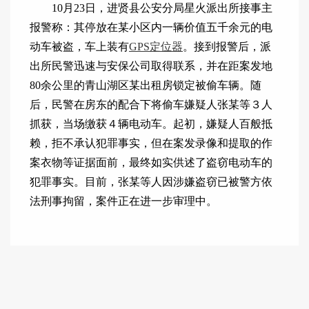
10月23日，进贤县公安分局星火派出所接事主
报警称：其停放在某小区内一辆价值五千余元的电
动车被盗，车上装有
GPS定位器
。接到报警后，派
出所民警迅速与安保公司取得联系，并在距案发地
80余公里的青山湖区某出租房锁定被偷车辆。随
后，民警在房东的配合下将偷车嫌疑人张某等３人
抓获，当场缴获４辆电动车。起初，嫌疑人百般抵
赖，拒不承认犯罪事实，但在案发录像和提取的作
案衣物等证据面前，最终如实供述了盗窃电动车的
犯罪事实。目前，张某等人因涉嫌盗窃已被警方依
法刑事拘留，案件正在进一步审理中。