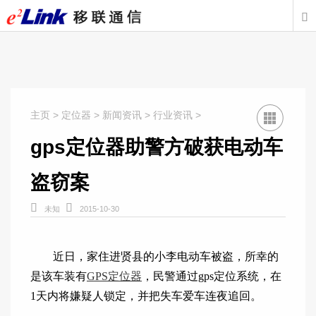

主页
>
定位器
>
新闻资讯
>
行业资讯
>
gps定位器助警方破获电动车
盗窃案


未知
2015-10-30
近日，家住进贤县的小李电动车被盗，所幸的
是该车装有
GPS定位器
，民警通过gps定位系统，在
1天内将嫌疑人锁定，并把失车爱车连夜追回。