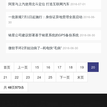
2016-07-01
阿里与上汽使用北斗定位 打造互联网汽车
2016-06-
一批新规7月1日起施行：身份证异地受理全面启动
30
2016-06-30
铱星公司建议部署基于铱星系统的GPS备份系统
2016-06-30
微软手环2开始治病了--耗电快“毛病”
首页
上一页
15
16
17
18
19
20
21
22
23
24
25
下一页
末页
共
48
页
573
条