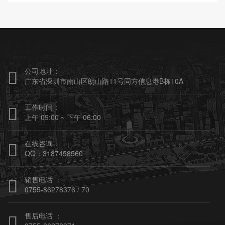
公司地址：

广东省深圳市南山区朗山路11号同方信息港B栋10A
工作时间：

上午 09:00 ~ 下午 06:00
在线咨询：

QQ：3187458560
销售电话 ：

0755-86278376 / 70
售后电话 ：
