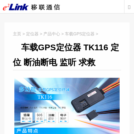

主页
>
定位器
>
产品中心
>
车载GPS定位器
>
车载GPS定位器 TK116 定
位 断油断电 监听 求救